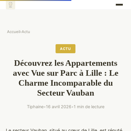
Accueil
›
Actu
ACTU
Découvrez les Appartements
avec Vue sur Parc à Lille : Le
Charme Incomparable du
Secteur Vauban
Tiphaine
•
16 avril 2026
•
1 min de lecture
Le secteur Vauban, situé au cœur de Lille, est réputé